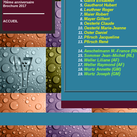
Gallix Élisabeth
70ème anniversaire
Gautherot Hubert
Brochure 2017
Leuthner Roger
Maier Robert
Mayer Gilbert
ACCUEIL
Oesterlé Claude
Oesterlé Marie-Jeanne
Oster Daniel
Pfirsch Jacqueline
Pfirsch René
Aeschelmann M.-France (R
Sommer Jean–Michel (RL)
Weller Liliane (AF)
Weller Raymond (AF)
Wurtz Annette (GM)
Wurtz Joseph (GM)