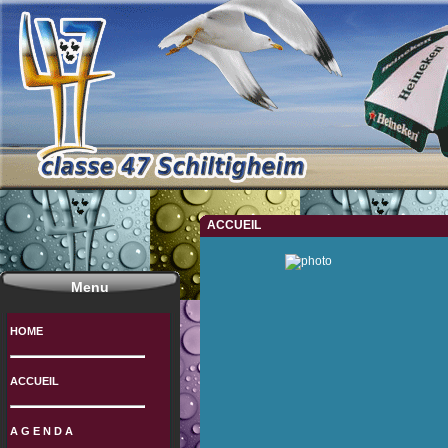
ACCUEIL
Menu
HOME
ACCUEIL
A G E N D A