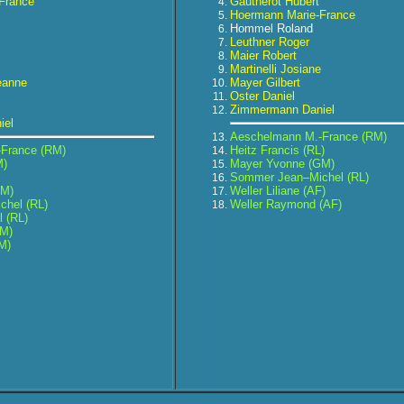
France
Gautherot Hubert
Hoermann Marie-France
Hommel Roland
Leuthner Roger
Maier Robert
Martinelli Josiane
eanne
Mayer Gilbert
Oster Daniel
Zimmermann Daniel
iel
Aeschelmann M.-France (RM)
France (RM)
Heitz Francis (RL)
M)
Mayer Yvonne (GM)
Sommer Jean–Michel (RL)
GM)
Weller Liliane (AF)
hel (RL)
Weller Raymond (AF)
l (RL)
GM)
M)