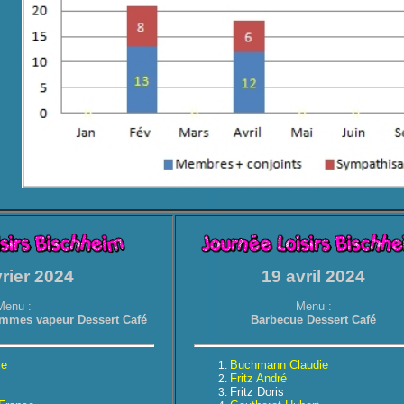
vrier 2024
19 avril 2024
Menu :
Menu :
pommes vapeur Dessert Café
Barbecue Dessert Café
ie
Buchmann Claudie
Fritz André
Fritz Doris