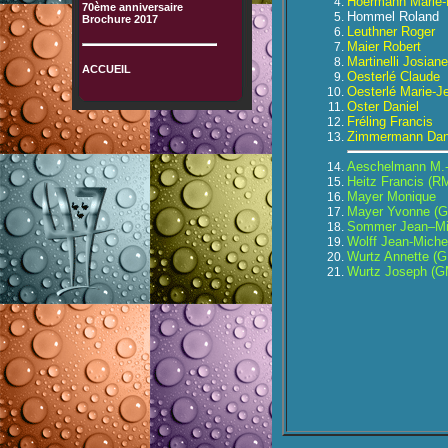
Hoermann Marie-
70ème anniversaire
Hommel Roland
Brochure 2017
Leuthner Roger
Maier Robert
Martinelli Josiane
ACCUEIL
Oesterlé Claude
Oesterlé Marie-J
Oster Daniel
Fréling Francis
Zimmermann Dan
Aeschelmann M.-
Heitz Francis (R
Mayer Monique
Mayer Yvonne (
Sommer Jean–Mic
Wolff Jean-Miche
Wurtz Annette (
Wurtz Joseph (G