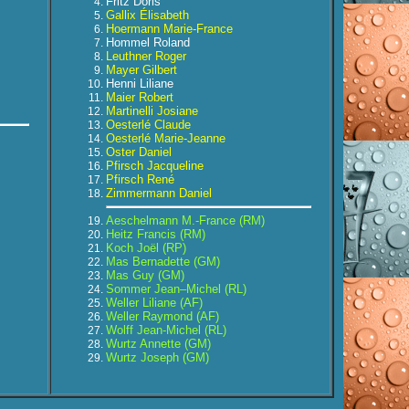
Fritz Doris
Gallix Élisabeth
Hoermann Marie-France
Hommel Roland
Leuthner Roger
Mayer Gilbert
Henni Liliane
Maier Robert
Martinelli Josiane
Oesterlé Claude
Oesterlé Marie-Jeanne
Oster Daniel
Pfirsch Jacqueline
Pfirsch René
Zimmermann Daniel
Aeschelmann M.-France (RM)
Heitz Francis (RM)
Koch Joël (RP)
Mas Bernadette (GM)
Mas Guy (GM)
Sommer Jean–Michel (RL)
Weller Liliane (AF)
Weller Raymond (AF)
Wolff Jean-Michel (RL)
Wurtz Annette (GM)
Wurtz Joseph (GM)