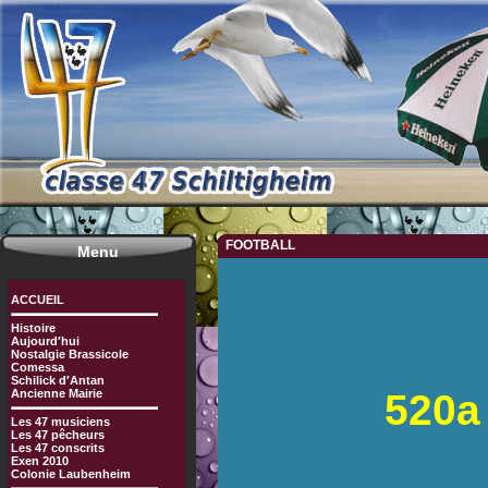
FOOTBALL
Menu
ACCUEIL
Histoire
Aujourd′hui
Nostalgie Brassicole
Comessa
Schilick d′Antan
Ancienne Mairie
520a
Les 47 musiciens
Les 47 pêcheurs
Les 47 conscrits
Exen 2010
Colonie Laubenheim