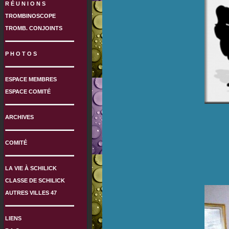
R É U N I O N S
TROMBINOSCOPE
TROMB. CONJOINTS
P H O T O S
ESPACE MEMBRES
ESPACE COMITÉ
ARCHIVES
COMITÉ
LA VIE À SCHILICK
CLASSE DE SCHILICK
AUTRES VILLES 47
LIENS