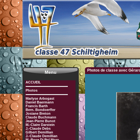
Photos de classe avec Gérard
Menu
ACCUEIL
Photos
Marlyse Arbogast
Daniel Baermann
Francis Barth
Bern. Bondoerffer
Josiane Breton
Claude Buchmann
Jean-Pierre Bunot
M.-Claire Darstein
J.-Claude Debs
Gilbert Demillian
J.-Claude Demillian
M.-Rose Di Pol Moro