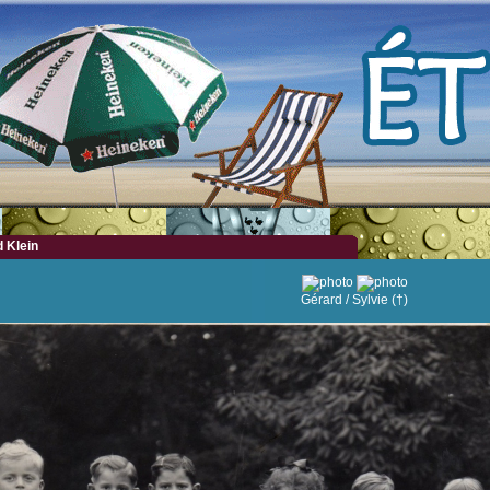
 Klein
Gérard / Sylvie (†)