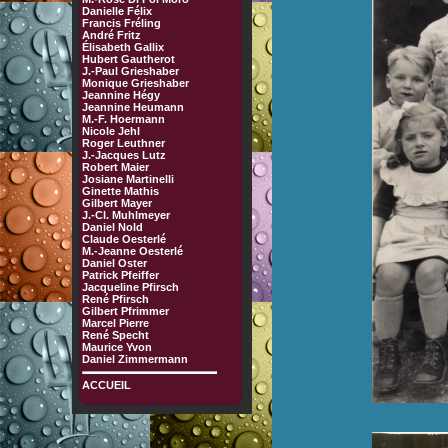
Danielle Félix
Francis Fréling
André Fritz
Élisabeth Gallix
Hubert Gautherot
J.-Paul Grieshaber
Monique Grieshaber
Jeannine Hégy
Jeannine Heumann
M.-F. Hoermann
Nicole Jehl
Roger Leuthner
J.-Jacques Lutz
Robert Maier
Josiane Martinelli
Ginette Mathis
Gilbert Mayer
J.-Cl. Muhlmeyer
Daniel Nold
Claude Oesterlé
M.-Jeanne Oesterlé
Daniel Oster
Patrick Pfeiffer
Jacqueline Pfirsch
René Pfirsch
Gilbert Pfrimmer
Marcel Pierre
René Specht
Maurice Yvon
Daniel Zimmermann
ACCUEIL